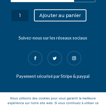
Méthode
Ajouter au panier
BELA:
5
étapes
pour
Suivez-nous sur les réseaux sociaux
créer
un
business
en
ligne
automatisé
quantity
Payement sécurisé par Stripe & paypal
Nous utilisons des cookies pour vous garantir la meilleure
expérience sur notre site web. Si vous continuez à utiliser ce